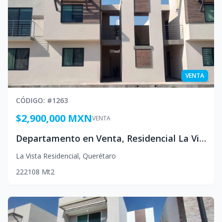
VENTA
CÓDIGO
: #
1263
$2,900,000 MXN
VENTA
Departamento en Venta, Residencial La Vista, Queretaro Mexico
La Vista Residencial
,
Querétaro
2
2
2
108
Mt2