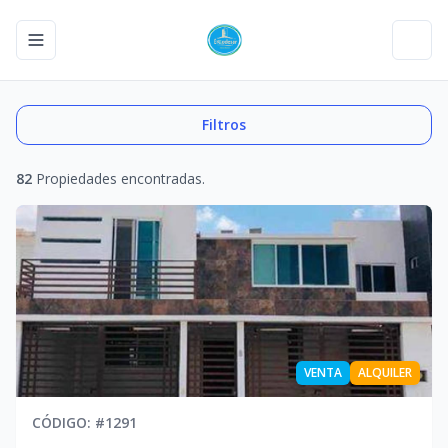
Toggle navigation menu
Toggl
Filtros
82
Propiedades encontradas.
VENTA
ALQUILER
CÓDIGO
: #
1291