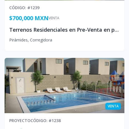
CÓDIGO
: #
1239
$700,000 MXN
VENTA
Terrenos Residenciales en Pre-Venta en pirámides Corregidora, Querétaro, México
Pirámides
,
Corregidora
VENTA
PROYECTO
CÓDIGO
: #
1238