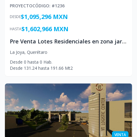
PROYECTO
CÓDIGO
: #
1236
$1,095,296 MXN
DESDE
$1,602,966 MXN
HASTA
Pre Venta Lotes Residenciales en zona jardines de la Hacienda
La Joya
,
Querétaro
Desde
0
hasta
0
Hab.
Desde
131.24
hasta
191.66
Mt2
VENTA