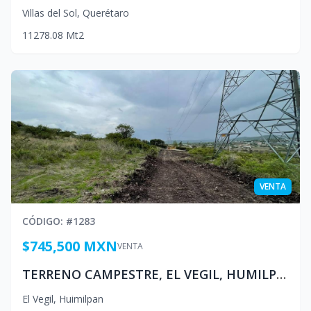
Villas del Sol
,
Querétaro
1
1
2
78.08
Mt2
VENTA
CÓDIGO
: #
1283
$745,500 MXN
VENTA
TERRENO CAMPESTRE, EL VEGIL, HUMILPAN, QUERÉTARO
El Vegil
,
Huimilpan