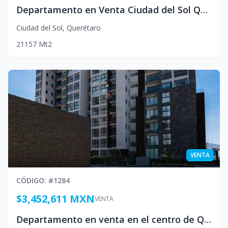
Departamento en Venta Ciudad del Sol Queretaro Mexico
Ciudad del Sol
,
Querétaro
2
1
1
57
Mt2
VENTA
CÓDIGO
: #
1284
$3,452,611 MXN
VENTA
Departamento en venta en el centro de Queretaro