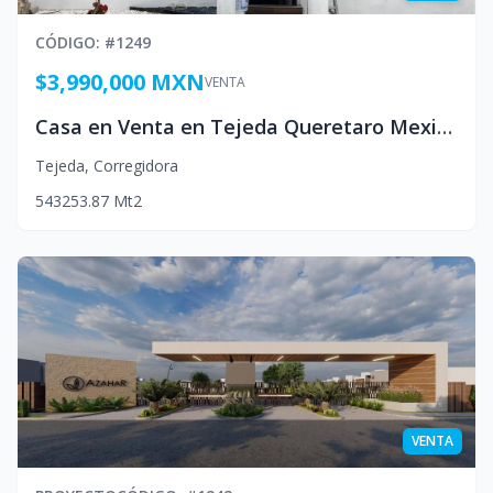
CÓDIGO
: #
1249
$3,990,000 MXN
VENTA
Casa en Venta en Tejeda Queretaro Mexico
Tejeda
,
Corregidora
5
4
3
253.87
Mt2
VENTA