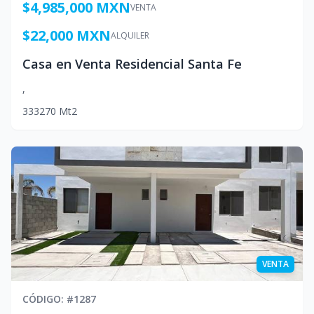
$4,985,000 MXN
VENTA
$22,000 MXN
ALQUILER
Casa en Venta Residencial Santa Fe
,
3
3
3
270
Mt2
VENTA
CÓDIGO
: #
1287