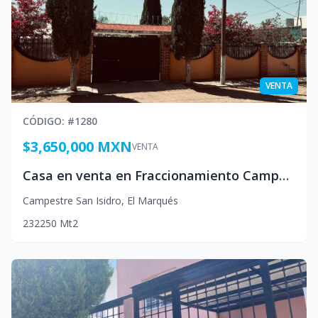
VENTA
CÓDIGO
: #
1280
$3,650,000 MXN
VENTA
Casa en venta en Fraccionamiento Campestre San Isidro
Campestre San Isidro
,
El Marqués
2
3
2
250
Mt2