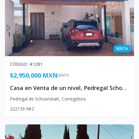
VENTA
CÓDIGO
: #
1281
$2,950,000 MXN
VENTA
Casa en Venta de un nivel, Pedregal Schoensttat,Queretaro Mexico
Pedregal de Schoenstatt
,
Corregidora
2
2
2
139
Mt2