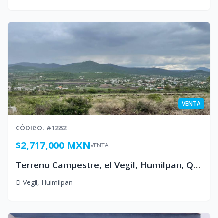
VENTA
CÓDIGO
: #
1282
$2,717,000 MXN
VENTA
Terreno Campestre, el Vegil, Humilpan, Queretaro
El Vegil
,
Huimilpan