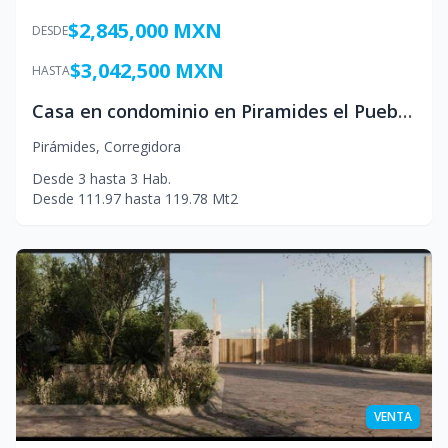
$2,845,000 MXN
DESDE
$3,042,500 MXN
HASTA
Casa en condominio en Piramides el Pueblito Corregidora Mexico
Pirámides
,
Corregidora
Desde
3
hasta
3
Hab.
Desde
111.97
hasta
119.78
Mt2
VENTA