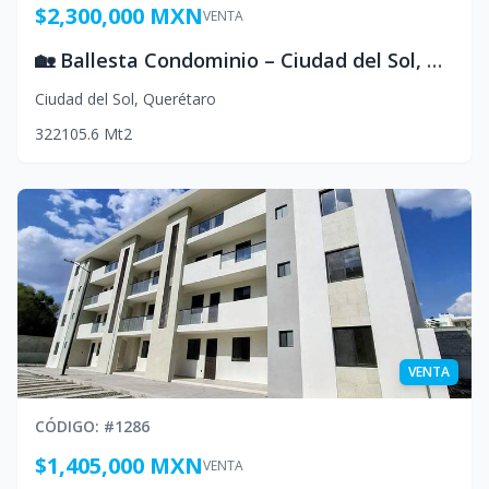
$2,300,000 MXN
VENTA
🏡 Ballesta Condominio – Ciudad del Sol, Querétaro, Mexico
Ciudad del Sol
,
Querétaro
3
2
2
105.6
Mt2
VENTA
CÓDIGO
: #
1286
$1,405,000 MXN
VENTA