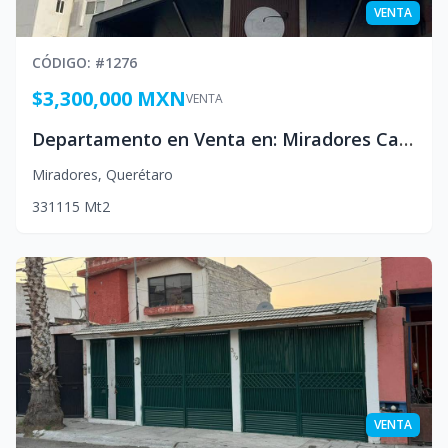
VENTA
CÓDIGO
: #
1276
$3,300,000 MXN
VENTA
Departamento en Venta en: Miradores Campanario, Queretaro Mexico
Miradores
,
Querétaro
3
3
1
115
Mt2
VENTA