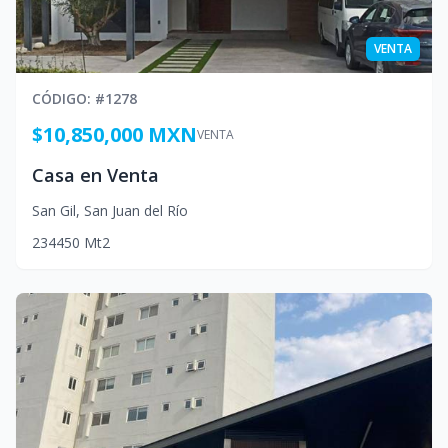
VENTA
CÓDIGO
: #
1278
$10,850,000 MXN
VENTA
Casa en Venta
San Gil
,
San Juan del Río
2
3
4
450
Mt2