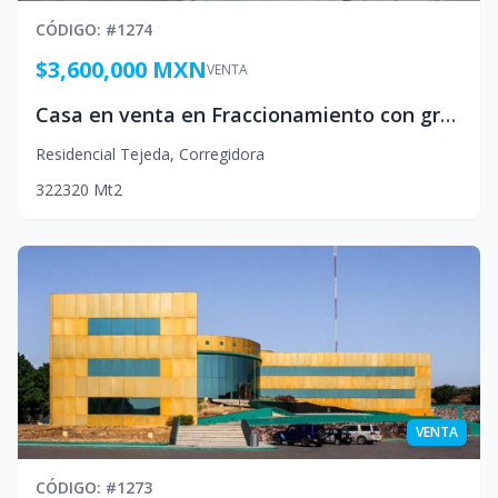
CÓDIGO
: #
1274
$3,600,000 MXN
VENTA
Casa en venta en Fraccionamiento con gran abolengo en Queretaro Mexico
Residencial Tejeda
,
Corregidora
3
2
2
320
Mt2
VENTA
CÓDIGO
: #
1273