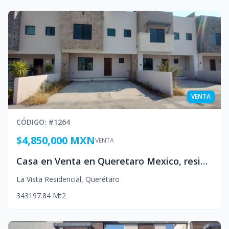
VENTA
CÓDIGO
: #
1264
$4,850,000 MXN
VENTA
Casa en Venta en Queretaro Mexico, residencial la Vista
La Vista Residencial
,
Querétaro
3
4
3
197.84
Mt2