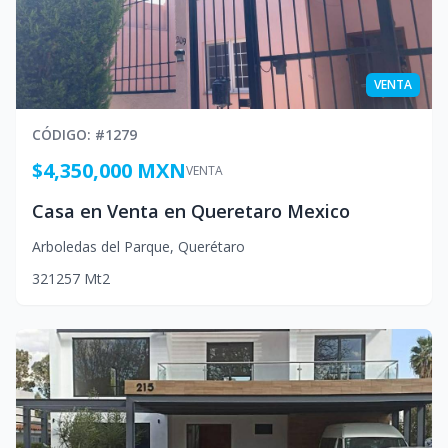
VENTA
CÓDIGO
: #
1279
$4,350,000 MXN
VENTA
Casa en Venta en Queretaro Mexico
Arboledas del Parque
,
Querétaro
3
2
1
257
Mt2