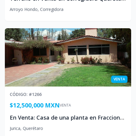
Arroyo Hondo
,
Corregidora
VENTA
CÓDIGO
: #
1266
$12,500,000 MXN
VENTA
En Venta: Casa de una planta en Fraccionamiento Residencial muy arbolado y calles empedradas:
Jurica
,
Querétaro