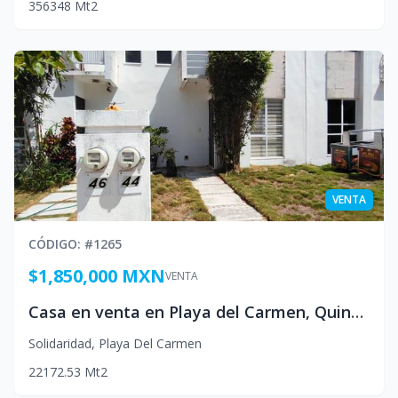
3
5
6
348
Mt2
VENTA
CÓDIGO
: #
1265
$1,850,000 MXN
VENTA
Casa en venta en Playa del Carmen, Quintana Roo
Solidaridad
,
Playa Del Carmen
2
2
1
72.53
Mt2