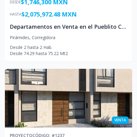
$1,746,300 MXN
DESDE
$2,075,972.48 MXN
HASTA
Departamentos en Venta en el Pueblito Corregidora Mexico
Pirámides
,
Corregidora
Desde
2
hasta
2
Hab.
Desde
74.29
hasta
75.22
Mt2
VENTA
PROYECTO
CÓDIGO
: #
1237