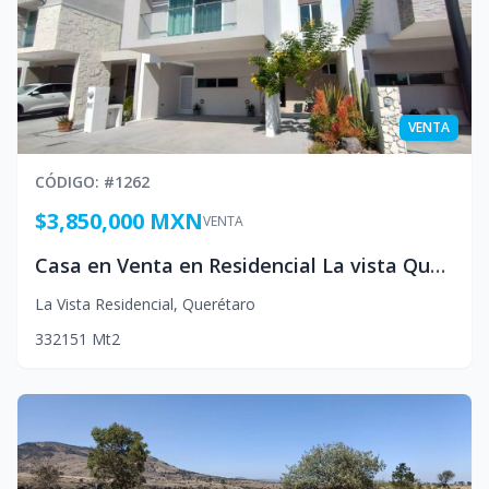
VENTA
CÓDIGO
: #
1262
$3,850,000 MXN
VENTA
Casa en Venta en Residencial La vista Queretaro Mexico
La Vista Residencial
,
Querétaro
3
3
2
151
Mt2