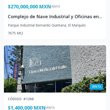
$270,000,000 MXN
VENTA
Complejo de Nave Industrial y Oficinas en Venta el marques Queretaro Mexico
Parque Industrial Bernardo Quintana
,
El Marqués
7675
Mt2
VENTA
CÓDIGO
: #
1268
$1,400,000 MXN
VENTA