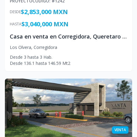
PROYECTO
CÓDIGO
: #
1242
$2,853,000 MXN
DESDE
$3,040,000 MXN
HASTA
Casa en venta en Corregidora, Queretaro Mexico
Los Olvera
,
Corregidora
Desde
3
hasta
3
Hab.
Desde
136.1
hasta
146.59
Mt2
VENTA