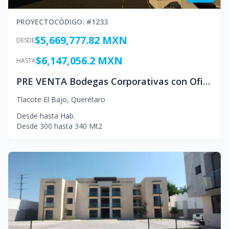
PROYECTO
CÓDIGO
: #
1233
$5,669,777.82 MXN
DESDE
$6,147,056.2 MXN
HASTA
PRE VENTA Bodegas Corporativas con Oficinas y zona de Carga
Tlacote El Bajo
,
Querétaro
Desde
hasta
Hab.
Desde
300
hasta
340
Mt2