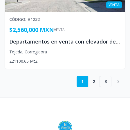
VENTA
CÓDIGO
: #
1232
$2,560,000 MXN
VENTA
Departamentos en venta con elevador desde $ 2,560,000 en Amsterdam, Corregidora Queretaro Mexico
Tejeda
,
Corregidora
2
2
1
100.65
Mt2
1
2
3