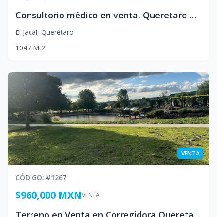
Consultorio médico en venta, Queretaro Mexico
El Jacal
,
Querétaro
10
47
Mt2
VENTA
CÓDIGO
: #
1267
$960,000 MXN
VENTA
Terreno en Venta en Corregidora Queretaro Mexico