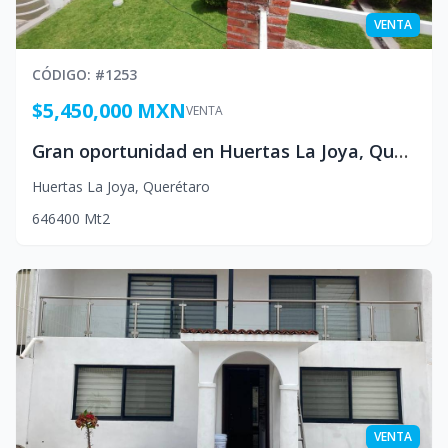
VENTA
CÓDIGO
: #
1253
$5,450,000 MXN
VENTA
Gran oportunidad en Huertas La Joya, Queretaro Mexico
Huertas La Joya
,
Querétaro
6
4
6
400
Mt2
VENTA