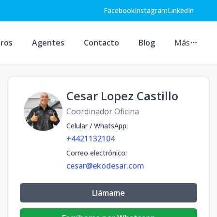
Facebook
Instagram
LinkedIn
ros
Agentes
Contacto
Blog
Más
Cesar Lopez Castillo
Coordinador Oficina
Celular / WhatsApp
:
+4421132104
Correo electrónico
:
cesar@ekodesar.com
Llámame