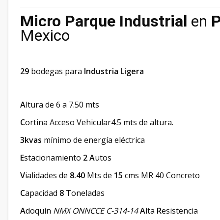
Micro Parque Industrial
en
Mexico
29
bodegas para
Industria Ligera
A
ltura de 6 a 7.50 mts
C
ortina Acceso Vehicular4.5 mts de altura.
3kvas
mínimo de energía eléctrica
E
stacionamiento
2
A
utos
V
ialidades de
8.40
Mts de
15
cms MR 40 Concreto
C
apacidad
8
T
oneladas
A
doquín
NMX ONNCCE C-314-14
A
lta
R
esistencia