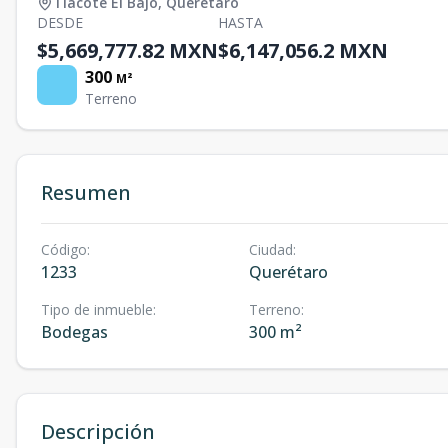
Tlacote El Bajo
,
Querétaro
DESDE
HASTA
$5,669,777.82 MXN
$6,147,056.2 MXN
300
M²
Terreno
Resumen
Código
:
Ciudad
:
1233
Querétaro
Tipo de inmueble
:
Terreno
:
Bodegas
300 m²
Descripción