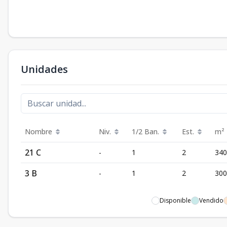
Unidades
Nombre
Niv.
1/2 Ban.
Est.
m²
21 C
-
1
2
340
3 B
-
1
2
300
Disponible
Vendido