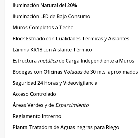
I
luminación
N
atural del
20%
I
luminación
LED
de
B
ajo
C
onsumo
M
uros
C
ompletos a
T
echo
B
lock
E
striado con
C
ualidades
T
érmicas y
A
islantes
L
ámina
KR18
con
A
islante
T
érmico
E
structura
metálica
de
C
arga
I
ndependiente a
M
uros
B
odegas con
Oficinas
V
oladas
de 30 mts. aproximados
S
eguridad
24
Horas y
V
ideovigilancia
A
cceso
C
ontrolado
Á
reas
V
erdes y de
E
sparcimiento
R
eglamento
I
ntrerno
P
lanta
T
ratadora de
A
guas negras para
R
iego