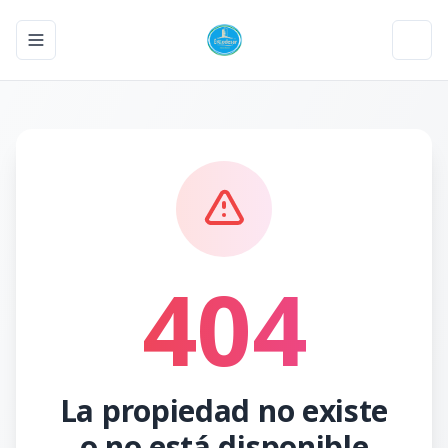
Toggle navigation menu
Toggl
404
La propiedad no existe
o no está disponible