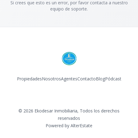
Si crees que esto es un error, por favor contacta a nuestro
equipo de soporte.
Propiedades
Nosotros
Agentes
Contacto
Blog
Pódcast
Facebook
Instagram
LinkedIn
©
2026
Ekodesar Inmobiliaria
,
Todos los derechos
reservados
Powered by
AlterEstate