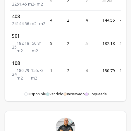
4
2
2
51.45
-
2
2
51.45
m2
-
m2
408
4
2
4
144.56
-
2
4
144.56
m2
-
m2
501
182.18
50.81
5
2
5
182.18
50.81
2
5
m2
m2
108
180.79
155.73
1
2
4
180.79
155.7
2
4
m2
m2
Disponible
Vendido
Reservado
Bloqueada