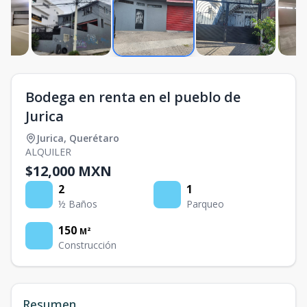
Bodega en renta en el pueblo de
Jurica
Jurica
,
Querétaro
ALQUILER
$12,000 MXN
2
1
½ Baños
Parqueo
150
M²
Construcción
Resumen