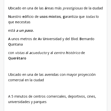
U
bicado en una de las
á
reas más
prestigiosas
de la
c
iudad
N
uestro
e
dificio de
usos mixtos
,
g
arantiza que
todas
lo
que
n
ecesitas
está
a un paso.
A
unos metros de
A
v
U
niversidad y del Blvd.
B
ernardo
Q
uintana
con
vistas
al
a
cueducto
y al
c
entro
h
istórico
de
Querétaro
Ubicado en una de las avenidas con mayor proyección
comercial en la ciudad
A 5 minutos de centros comerciales, deportivos, cines,
universidades y parques