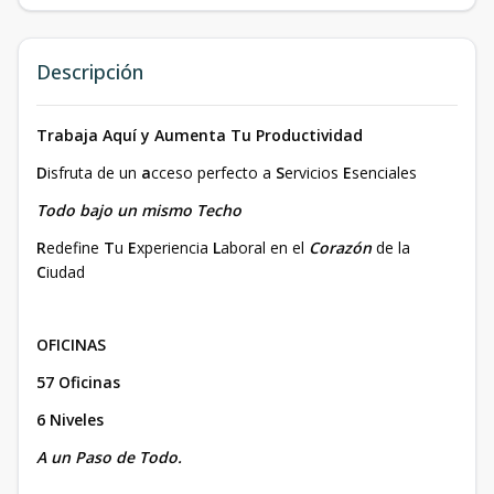
Descripción
Trabaja Aquí y Aumenta Tu Productividad
D
isfruta de un
a
cceso perfecto a
S
ervicios
E
senciales
Todo bajo un mismo Techo
R
edefine
T
u
E
xperiencia
L
aboral en el
Corazón
de la
C
iudad
OFICINAS
57 Oficinas
6 Niveles
A un Paso de Todo.