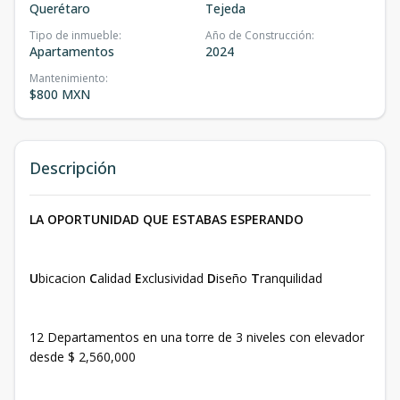
Querétaro
Tejeda
Tipo de inmueble
:
Año de Construcción
:
Apartamentos
2024
Mantenimiento
:
$800 MXN
Descripción
LA OPORTUNIDAD QUE ESTABAS ESPERANDO
U
bicacion
C
alidad
E
xclusividad
D
iseño
T
ranquilidad
12 Departamentos en una torre de 3 niveles con elevador
desde $ 2,560,000