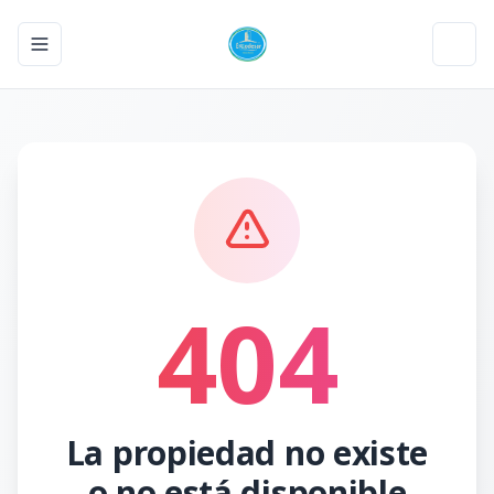
Toggle navigation menu
Toggl
404
La propiedad no existe
o no está disponible