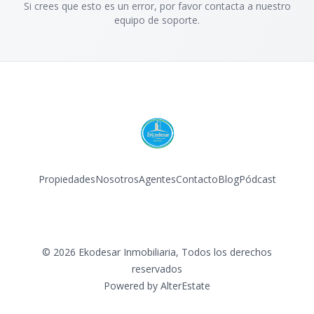
Si crees que esto es un error, por favor contacta a nuestro
equipo de soporte.
Propiedades
Nosotros
Agentes
Contacto
Blog
Pódcast
Facebook
Instagram
LinkedIn
©
2026
Ekodesar Inmobiliaria
,
Todos los derechos
reservados
Powered by
AlterEstate