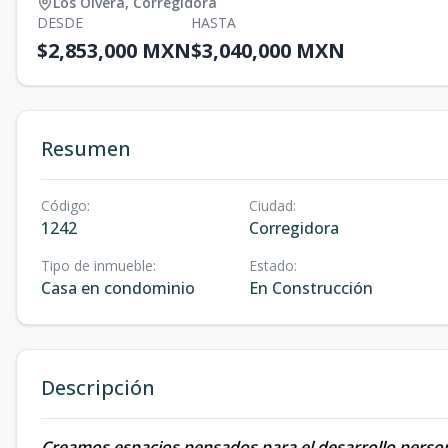
Los Olvera
,
Corregidora
DESDE
HASTA
$2,853,000 MXN
$3,040,000 MXN
Resumen
Código
:
Ciudad
:
1242
Corregidora
Tipo de inmueble
:
Estado
:
Casa en condominio
En Construcción
Descripción
Creamos espacios pensados para el desarrollo personal