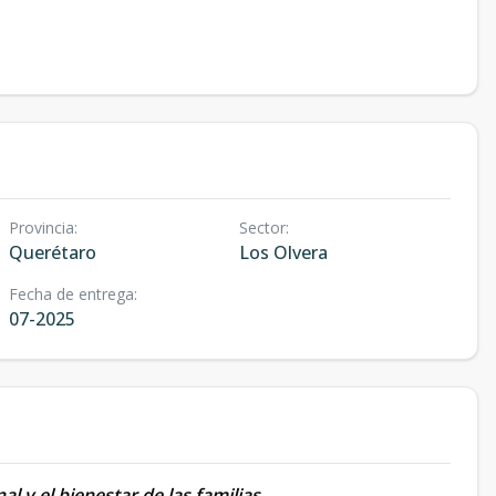
Provincia
:
Sector
:
Querétaro
Los Olvera
Fecha de entrega
:
07-2025
 y el bienestar de las familias.