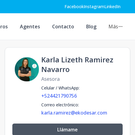
Facebook
Instagram
LinkedIn
ros
Agentes
Contacto
Blog
Más
Karla Lizeth Ramirez
Navarro
Asesora
Celular / WhatsApp
:
+524421790756
Correo electrónico
:
karla.ramirez@ekodesar.com
Llámame