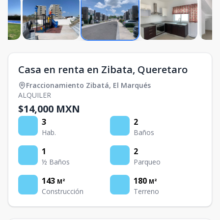
Casa en renta en Zibata, Queretaro
Fraccionamiento Zibatá
,
El Marqués
ALQUILER
$14,000 MXN
3
2
Hab.
Baños
1
2
½ Baños
Parqueo
143
180
M²
M²
Construcción
Terreno